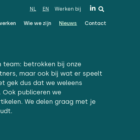
NL
EN
Werken bij
werken
Wie we zijn
Nieuws
Contact
n team: betrokken bij onze
tners, maar ook bij wat er speelt
iet gek dus dat we weleens
. Ook publiceren we
tikelen. We delen graag met je
udt.