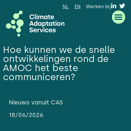
NL
EN
Werken bij
Waar we goed in zijn
Wat we doen
Hoe we werken
Wie we zijn
Hoe kunnen we de snelle
ontwikkelingen rond de
AMOC het beste
communiceren?
Nieuws vanuit CAS
18/06/2026