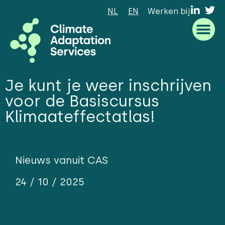
NL
EN
Werken bij
Waar we goed in zijn
Wat we doen
Hoe we werken
Wie we zijn
Je kunt je weer inschrijven
voor de Basiscursus
Klimaateffectatlas!
Nieuws vanuit CAS
24 / 10 / 2025