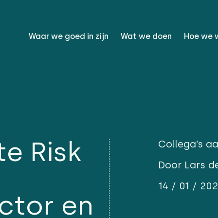
Waar we goed in zijn
Wat we doen
Hoe we 
e Risk
Collega’s a
Door Lars d
14 / 01 / 20
ector en