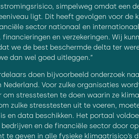
stromingsrisico, simpelweg omdat een d
eniveau ligt. Dit heeft gevolgen voor de 
nanciële sector nationaal en internationa
, financieringen en verzekeringen. Wij kun
at we de best beschermde delta ter werel
e dan wel goed uitleggen.”
rdelaars doen bijvoorbeeld onderzoek naa
in Nederland. Voor zulke organisaties word
r om stresstesten te doen waarin ze klima
 zulke stresstesten uit te voeren, moet
nis en data beschikken. Het portaal voldo
bedrijven en de financiële sector door op
ht te geven in alle fysieke klimaatrisico’s d