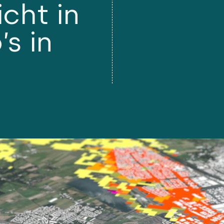
icht in
’s in