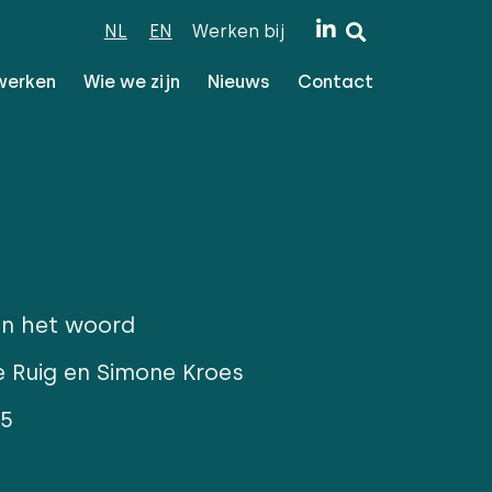
NL
EN
Werken bij
werken
Wie we zijn
Nieuws
Contact
an het woord
e Ruig en Simone Kroes
25