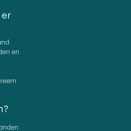
 er
and
nden en
treem
n?
landen