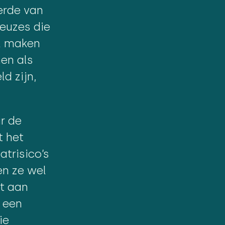
erde van
keuzes die
al maken
nen als
d zijn,
r de
t het
atrisico’s
en ze wel
et aan
 een
ie