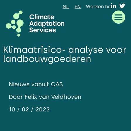
NL
EN
Werken bij
Waar we goed in zijn
Wat we doen
Hoe we werken
Wie we zijn
Klimaatrisico- analyse voor
landbouwgoederen
Nieuws vanuit CAS
Door Felix van Veldhoven
10 / 02 / 2022