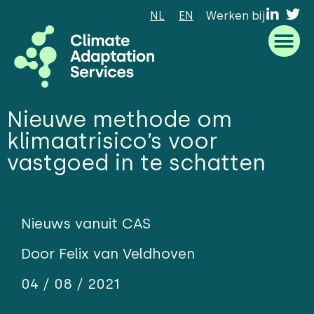
NL
EN
Werken bij
Waar we goed in zijn
Wat we doen
Hoe we werken
Wie we zijn
Nieuwe methode om
klimaatrisico’s voor
vastgoed in te schatten
Nieuws vanuit CAS
Door Felix van Veldhoven
04 / 08 / 2021