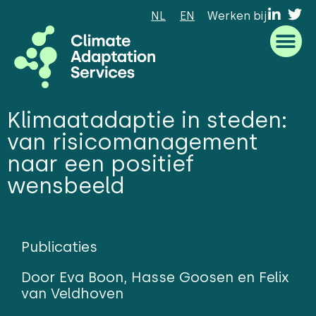
NL
EN
Werken bij
Waar we goed in zijn
Wat we doen
Hoe we werken
Wie we zijn
Klimaatadaptie in steden:
van risicomanagement
naar een positief
wensbeeld
Publicaties
Door Eva Boon, Hasse Goosen en Felix
van Veldhoven