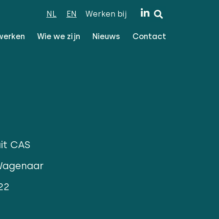
NL
EN
Werken bij
werken
Wie we zijn
Nieuws
Contact
it CAS
Wagenaar
22