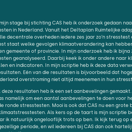
 mijn stage bij stichting CAS heb ik onderzoek gedaan naa
esten in Nederland. Vanuit het Deltaplan Ruimtelijke adap
lle decentrale overheden iedere zes jaar zo’n stresstest 
est staat welke gevolgen klimaatverandering kan hebbe
en gemeente of provincie. In mijn onderzoek heb ik bijna
esten geanalyseerd. Daarbij keek ik onder andere naar k
en en indicatoren. In mijn scriptie heb ik deze data verw
esultaten. Eén van die resultaten is bijvoorbeeld dat ho
derland overstroming niet altijd meenemen in hun stress
l deze resultaten heb ik een set aanbevelingen gemaakt.
was namelijk om een aantal aanbevelingen te doen voor h
e ronde stresstesten. Mooi is ook dat CAS nu een grote 
limaatstresstesten. Als kers op de taart is mijn scriptie
aar ik natuurlijk ongelooflijk trots op ben. Ik kijk terug o
gezellige periode, en wil iedereen bij CAS dan ook hartel