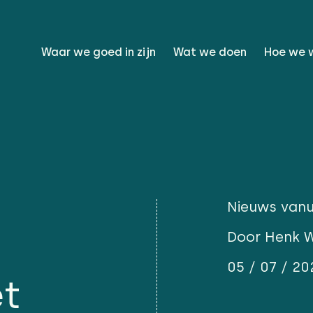
Waar we goed in zijn
Wat we doen
Hoe we 
Nieuws vanu
Door Henk 
05 / 07 / 20
t