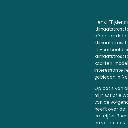
Henk: “Tijdens
klimaatstresst
afspraak dat a
klimaatstresst
bijvoorbeeld e
klimaatstresst
kaarten, modell
interessante r
gebieden in Ne
Op basis van a
mijn scriptie 
van de volgend
heeft over de k
het cijfer 9, w
en vooral ook 