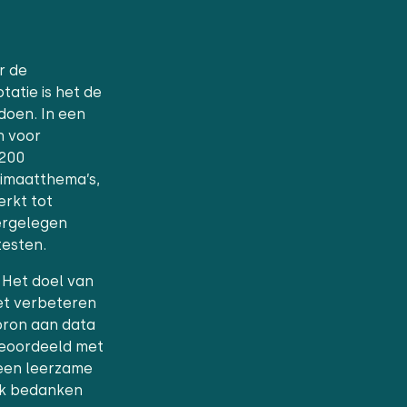
r de
tatie is het de
doen. In een
n voor
 200
limaatthema’s,
erkt tot
gergelegen
testen.
 Het doel van
et verbeteren
bron aan data
 beoordeeld met
p een leerzame
ijk bedanken