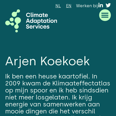
NL
EN
Werken bij
Waar we goed in zijn
Wat we doen
Hoe we werken
Wie we zijn
Arjen Koekoek
Ik ben een heuse kaartofiel. In
2009 kwam de Klimaateffectatlas
op mijn spoor en ik heb sindsdien
niet meer losgelaten. Ik krijg
energie van samenwerken aan
mooie dingen die het verschil