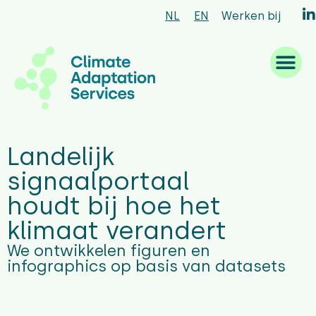
NL
EN
Werken bij
Waar we goed in zijn
Wat we doen
Hoe we werken
Wie we zijn
Landelijk
signaalportaal
houdt bij hoe het
klimaat verandert
We ontwikkelen figuren en
infographics op basis van datasets