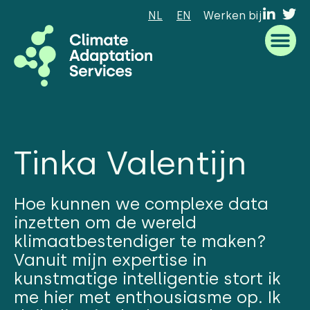
NL
EN
Werken bij
Waar we goed in zijn
Wat we doen
Hoe we werken
Wie we zijn
Tinka Valentijn
Hoe kunnen we complexe data
inzetten om de wereld
klimaatbestendiger te maken?
Vanuit mijn expertise in
kunstmatige intelligentie stort ik
me hier met enthousiasme op. Ik