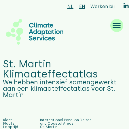
NL
EN
Werken bij
Waar we goed in zijn
Wat we doen
Hoe we werken
Wie we zijn
St. Martin
Klimaateffectatlas
We hebben intensief samengewerkt
aan een klimaateffectatlas voor St.
Martin
Klant
International Panel on Deltas
Plaats
and Coastal Areas
Looptijd
St. Martin