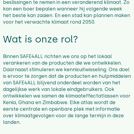
beslissingen te nemen in een veranderend klimaat. Zo
kan een boer bepalen wanneer hij volgende week
het beste kan zaaien
. En een stad kan plannen
maken
voor
het verwachte klimaat rond 2050.
Wat is onze rol?
Binnen SAFE4ALL
richten we
ons
op het lokaal
verankeren van de producten die we ontwikkelen
.
Daar
n
aast
stimuleren
we
kennisuitwisseling.
Ons doel
is ervoor te zorgen dat de producten en hulpmiddelen
van SAFE4ALL
blijvend
onderdeel worden van het
dagelijkse werk van
lokale
eindgebruikers
.
Ook
ontwikkelen we samen de k
limaateffectatlassen
voor
Kenia, Ghana en Zimbabwe.
Elke atlas wordt de
eerste centrale en
openbare plek
met informatie
over k
limaatgevolgen voor de lange termijn
in deze
landen
.