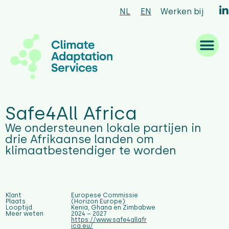
NL
EN
Werken bij
Waar we goed in zijn
Wat we doen
Hoe we werken
Wie we zijn
Safe4All Africa
We ondersteunen lokale partijen in
drie Afrikaanse landen om
klimaatbestendiger te worden
Klant
Europese Commissie
Plaats
(Horizon Europe)
Looptijd
Kenia, Ghana en Zimbabwe
Meer weten
2024 – 2027
https://www.safe4allafr
ica.eu/