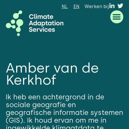
NL
EN
Werken bij
Waar we goed in zijn
Wat we doen
Hoe we werken
Wie we zijn
Amber van de
Kerkhof
Ik heb een achtergrond in de
sociale geografie en
geografische informatie systemen
(GIS). Ik houd ervan om me in
ingewikkelde klimaatdata te