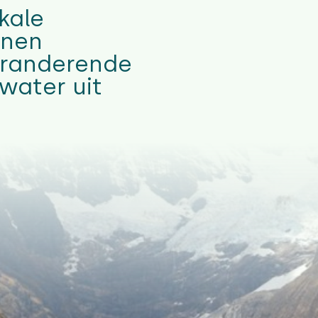
kale
nnen
eranderende
water uit