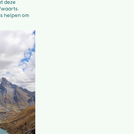
t deze
fwaarts.
rs helpen om