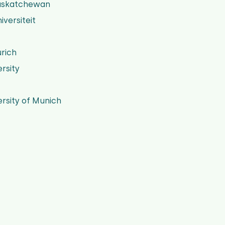
Saskatchewan
versiteit
urich
rsity
ersity of Munich