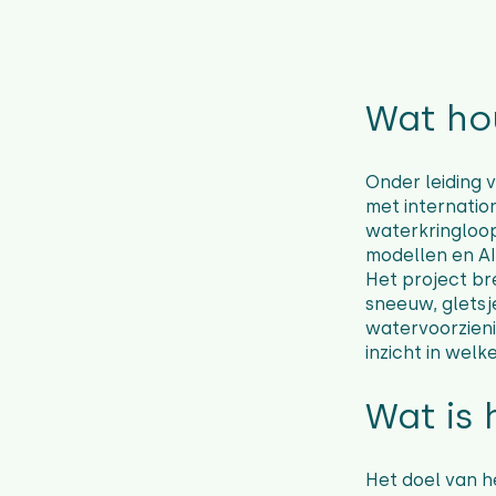
Wat hou
Onder leiding 
met internatio
waterkringloop
modellen en AI
Het project b
sneeuw, gletsj
watervoorzieni
inzicht in wel
Wat is 
Het doel van h