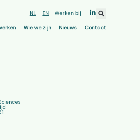
NL
EN
Werken bij
werken
Wie we zijn
Nieuws
Contact
Sciences
ijd
31