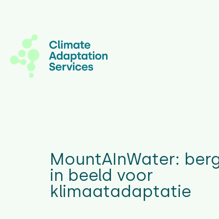
MountAInWater: ber
in beeld voor
klimaatadaptatie