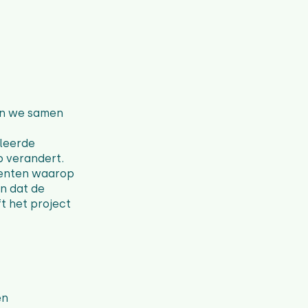
ken we samen
lleerde
p verandert.
menten waarop
n dat de
t het project
en