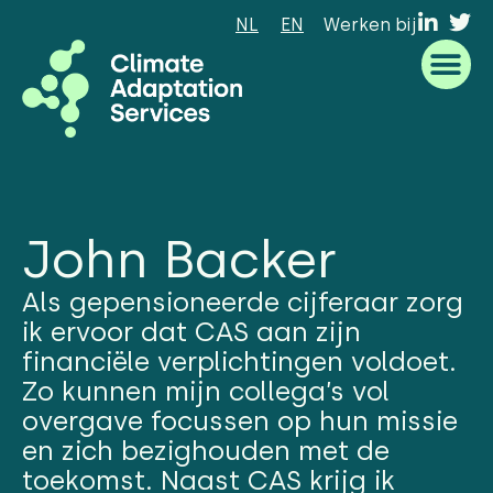
NL
EN
Werken bij
Waar we goed in zijn
Wat we doen
Hoe we werken
Wie we zijn
John Backer
Als gepensioneerde cijferaar zorg
ik ervoor dat CAS aan zijn
financiële verplichtingen voldoet.
Zo kunnen mijn collega’s vol
overgave focussen op hun missie
en zich bezighouden met de
toekomst. Naast CAS krijg ik