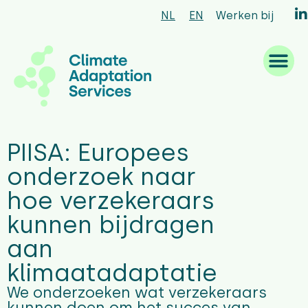
NL
EN
Werken bij
Waar we goed in zijn
Wat we doen
Hoe we werken
Wie we zijn
PIISA: Europees
onderzoek naar
hoe verzekeraars
kunnen bijdragen
aan
klimaatadaptatie
We onderzoeken wat verzekeraars
kunnen doen om het succes van