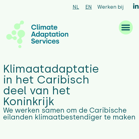
NL
EN
Werken bij
Waar we goed in zijn
Wat we doen
Hoe we werken
Wie we zijn
Klimaatadaptatie
in het Caribisch
deel van het
Koninkrijk
We werken samen om de Caribische
eilanden klimaatbestendiger te maken